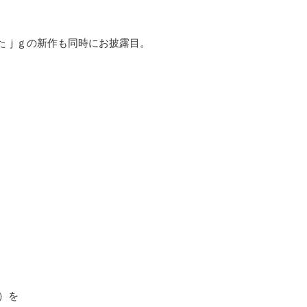
たｊｇの新作も同時にお披露目。
）を