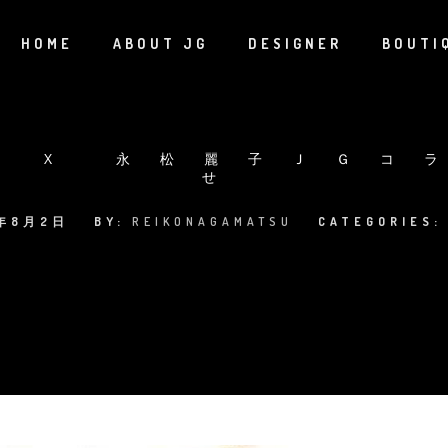
HOME
ABOUT JG
DESIGNER
BOUTI
A X 永松麗子ＪＧコ
せ
1年8月2日
BY:
REIKONAGAMATSU
CATEGORIES